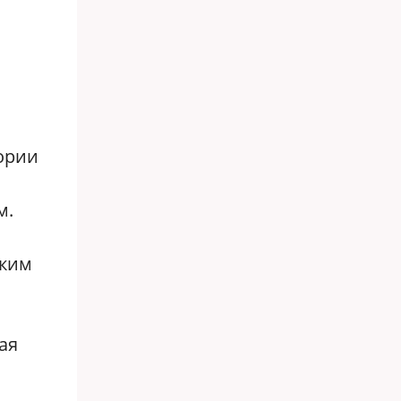
тории
м.
ским
ая