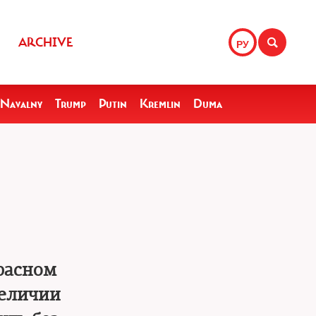
ARCHIVE
РУ
Navalny
Trump
Putin
Kremlin
Duma
расном
величии