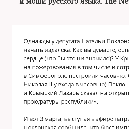
и мощи русского языка. The Ne
Однажды у депутата Натальи Поклонск
начать издалека. Как вы думаете, ес
сердце (что бы это ни значило)? У К
на пожертвования в том числе и сот
в Симферополе построили часовню. О
Николая II у входа в часовню) Покл
и Крымский Лазарь сказал на открыт
прокуратуры республики».
И вот 3 марта, выступая в эфире пат
Поклонская сообщила, что бюст имп