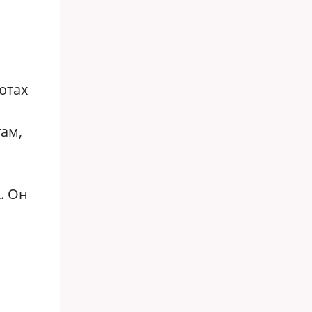
отах
там,
. Он