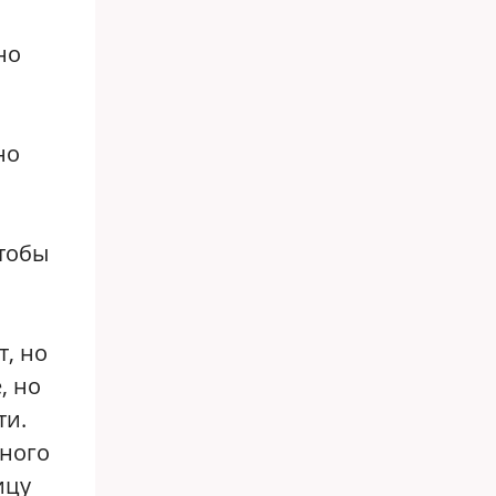
но
но
чтобы
т, но
, но
ти.
ьного
ицу