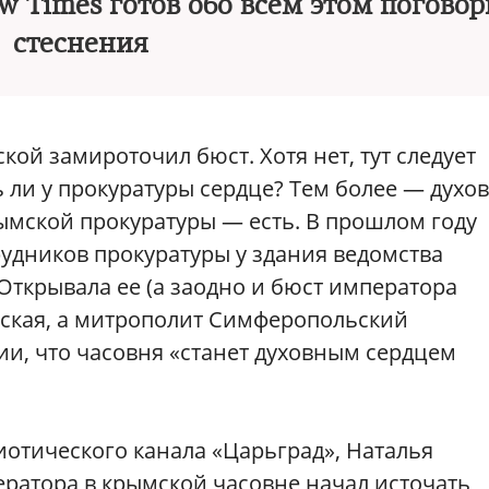
w Times готов обо всем этом поговор
стеснения
ой замироточил бюст. Хотя нет, тут следует
ть ли у прокуратуры сердце? Тем более — духо
рымской прокуратуры — есть. В прошлом году
рудников прокуратуры у здания ведомства
ткрывала ее (а заодно и бюст императора
онская, а митрополит Симферопольский
ии, что часовня «станет духовным сердцем
риотического канала «Царьград», Наталья
ератора в крымской часовне начал источать