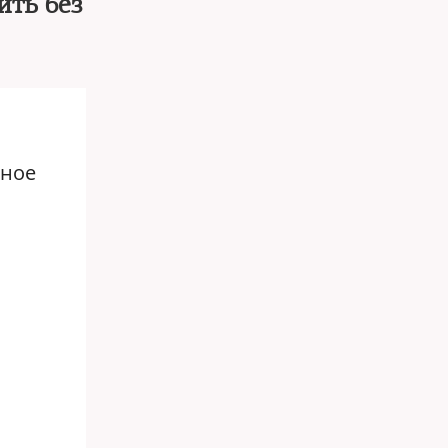
ить без
вное