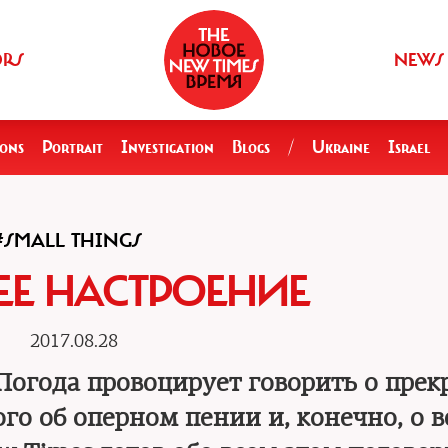
ORS
NEWS
ions
Portrait
Investigation
Blogs
/
Ukraine
Israel
#SMALL THINGS
ЕЕ НАСТРОЕНИЕ
2017.08.28
огода провоцирует говорить о прек
ого об оперном пении и, конечно, о 