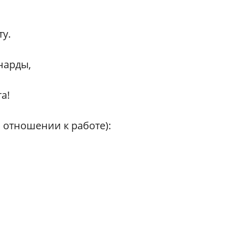
ту.
нарды,
а!
м отношении к работе):