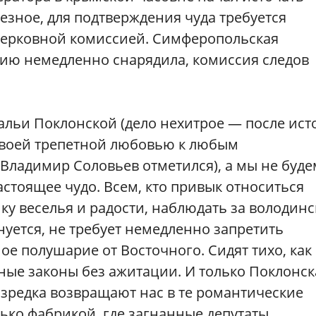
езное, для подтверждения чуда требуется
церковной комиссией. Симферопольская
ию немедленно снарядила, комиссия следов
тальи Поклонской (дело нехитрое — после ис
 своей трепетной любовью к любым
Владимир Соловьев отметился), а мы не буде
астоящее чудо. Всем, кто привык относиться
ку веселья и радости, наблюдать за володин
нуется, не требует немедленно запретить
ое полушарие от Восточного. Сидят тихо, как
ные законы без ажитации. И только Поклонск
зредка возвращают нас в те романтические
лько фабрикой, где загнанные депутаты