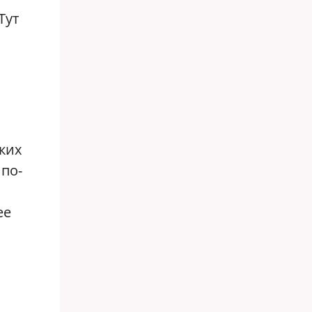
Тут
ских
 по-
ее