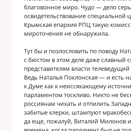
благовонное миро. Чудо — дело серь
освидетельствование специальной 
Крымская епархия РПЦ такую комисс
мироточения не обнаружила.
Тут бы и позлословить по поводу На
с бюстом в этом деле даже славный
представителям власти телеведущий 
Ведь Наталья Поклонская — и есть н
к Думе как к неиссякающему источни
парламентом тоскливо. Никто не бес
россиянам чихать и отпилить Западн
забитые клерки, штампуют мракобес
да еще, пожалуй, Виталий Милонов и
времена, когда парламент был не то