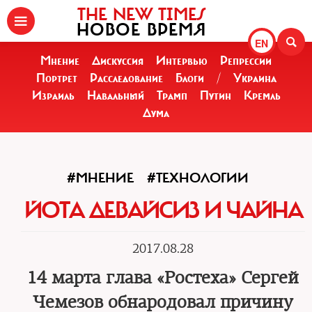
THE NEW TIMES
НОВОЕ ВРЕМЯ
EN
Мнение
Дискуссия
Интервью
Репрессии
Портрет
Расследование
Блоги
/
Украина
Израиль
Навальный
Трамп
Путин
Кремль
Дума
#МНЕНИЕ
#ТЕХНОЛОГИИ
ЙОТА ДЕВАЙСИЗ И ЧАЙНА
2017.08.28
14 марта глава «Ростеха» Сергей
Чемезов обнародовал причину