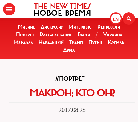
THE NEW TIMES
НОВОЕ ВРЕМЯ
EN
Мнение
Дискуссия
Интервью
Репрессии
Портрет
Расследование
Блоги
/
Украина
Израиль
Навальный
Трамп
Путин
Кремль
Дума
#ПОРТРЕТ
МАКРОН: КТО ОН?
2017.08.28