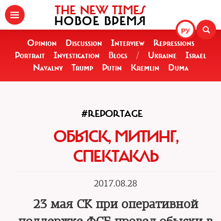
THE NEW TIMES
НОВОЕ ВРЕМЯ
РУ
Opinion
Discussion
Interview
Repressions
Portrait
Investigation
Blogs
/
Ukraine
Israel
Navalny
Trump
Putin
Kremlin
Duma
#REPORTAGE
ОБЫСК, МИТИНГ,
СПЕКТАКЛЬ
2017.08.28
23 мая СК при оперативной