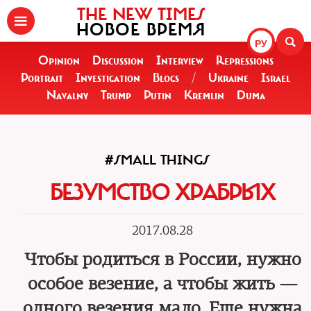
THE NEW TIMES
НОВОЕ ВРЕМЯ
РУ
Opinion
Discussion
Interview
Repressions
Portrait
Investigation
Blogs
/
Ukraine
Israel
Navalny
Trump
Putin
Kremlin
Duma
#SMALL THINGS
БЕЗУМСТВО ХРАБРЫХ
2017.08.28
Чтобы родиться в России, нужно
особое везение, а чтобы жить —
одного везения мало. Еще нужна