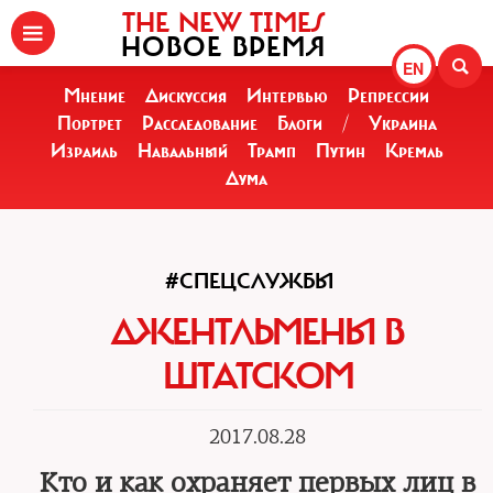
THE NEW TIMES
НОВОЕ ВРЕМЯ
EN
Мнение
Дискуссия
Интервью
Репрессии
Портрет
Расследование
Блоги
/
Украина
Израиль
Навальный
Трамп
Путин
Кремль
Дума
#СПЕЦСЛУЖБЫ
ДЖЕНТЛЬМЕНЫ В
ШТАТСКОМ
2017.08.28
Кто и как охраняет первых лиц в