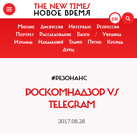
THE NEW TIMES
НОВОЕ ВРЕМЯ
EN
Мнение
Дискуссия
Интервью
Репрессии
Портрет
Расследование
Блоги
/
Украина
Израиль
Навальный
Трамп
Путин
Кремль
Дума
#РЕЗОНАНС
РОСКОМНАДЗОР VS
TELEGRAM
2017.08.28