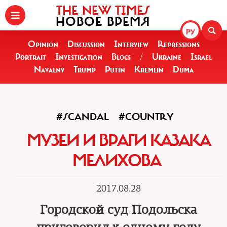
THE NEW TIMES
НОВОЕ ВРЕМЯ
РУ
Opinion
Discussion
Interview
Repressions
Portrait
Investigation
Blogs
/
Ukraine
Israel
Navalny
Trump
Putin
Kremlin
Duma
#SCANDAL
#COUNTRY
МУЗЕИ И ВРАГИ КАЗАКА
МЕЛИХОВА
2017.08.28
Городской суд Подольска