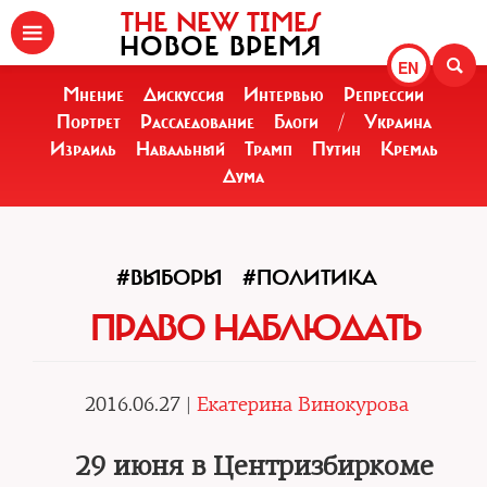
THE NEW TIMES
НОВОЕ ВРЕМЯ
EN
Мнение
Дискуссия
Интервью
Репрессии
Портрет
Расследование
Блоги
/
Украина
Израиль
Навальный
Трамп
Путин
Кремль
Дума
#ВЫБОРЫ
#ПОЛИТИКА
ПРАВО НАБЛЮДАТЬ
2016.06.27 |
Екатерина Винокурова
29 июня в Центризбиркоме