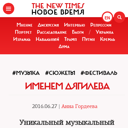
THE NEW TIMES
НОВОЕ ВРЕМЯ
EN
Мнение
Дискуссия
Интервью
Репрессии
Портрет
Расследование
Блоги
/
Украина
Израиль
Навальный
Трамп
Путин
Кремль
Дума
#МУЗЫКА
#СЮЖЕТЫ
#ФЕСТИВАЛЬ
ИМЕНЕМ ДЯГИЛЕВА
2016.06.27 |
Анна Гордеева
Уникальный музыкальный