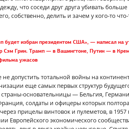
дежду, что соседи друг друга убивать больше
го, собственно, делить и зачем у кого-то что-
мп будет избран президентом США», — написал на у
 Сэм Грин. Трамп — в Вашингтоне, Путин — в Крем
фильма ужасов
е не допустить тотальной войны на континен
ганизации еще самых первых структур будущег
а страны-основательницы — Бельгия, Германи
Франция, солдаты и офицеры которых полтор
 через прицелы винтовок и пулеметов, в 1957 
нии Европейского экономического сообществ
елять друг в друга крайне невыгодно. Спустя