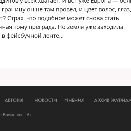
ддитов у всех хватает. И вот уже Европа — бо
границу он не там провел, и цвет волос, глаз,
ут? Страх, что подобное может снова стать
нная тому преграда. Но земля уже заходила
я в фейсбучной ленте…
АВТОРЫ
НОВОСТИ
МНЕНИЯ
АРХИВ ЖУРНА
 Времена». 16+