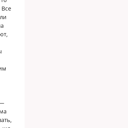
 Все
али
ла
ют,
ы
ким
 —
ьма
ать,