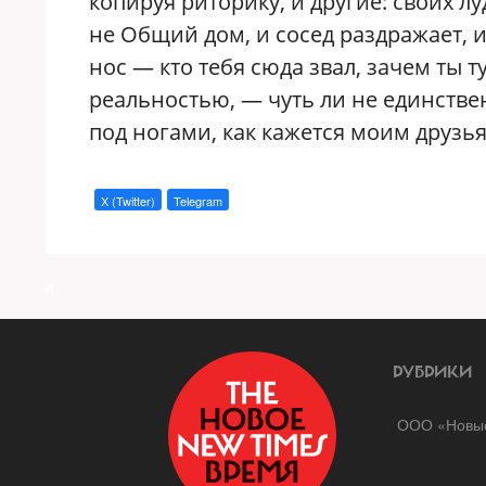
копируя риторику, и другие: своих лу
не Общий дом, и сосед раздражает, и 
нос — кто тебя сюда звал, зачем ты т
реальностью, — чуть ли не единстве
под ногами, как кажется моим друзь
X (Twitter)
Telegram
a
РУБРИКИ
ООО «Новые