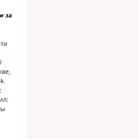
и за
эти
0
кве,
ok
х
ил:
ты
,