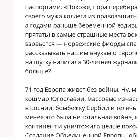
паспортами. «Похоже, пора перебира
своего мужа коллега из правозащитн
а годами раньше беременной ездивш
прятать) в самые страшные места во
взовьется — норвежские фиорды спас
рассказывать нашим внукам о Европ
на шутку написала 30-летняя журнал
больше?
71 год Европа живет без войны. Ну,
кошмар Югославии, массовые изнас
в Боснии, бомбежку Сербии и телячь
менее это была не тотальная война,
континент и уничтожила целые поко
Создание Объединенной Европы, общ