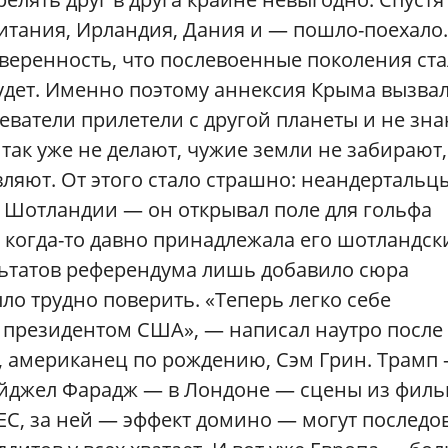
итания, Ирландия, Дания и — пошло-поехало.
 уверенность, что послевоенные поколения ст
удет. Именно поэтому аннексия Крыма вызва
оеватели прилетели с другой планеты и не зна
 так уже не делают, чужие земли не забирают,
ляют. От этого стало страшно: неандертальц
в Шотландии — он открывал поле для гольфа
я когда-то давно принадлежала его шотландс
льтатов референдума лишь добавило сюра
ыло трудно поверить. «Теперь легко себе
н президентом США», — написал наутро после
 американец по рождению, Сэм Грин. Трамп
айджел Фарадж — в Лондоне — сцены из фил
ЕС, за ней — эффект домино — могут последов