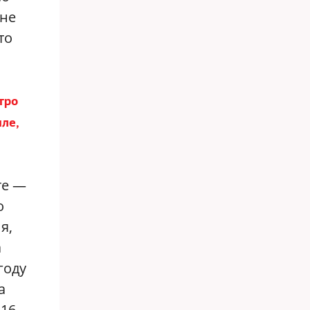
 не
то
тро
ле,
те —
о
я,
а
году
а
 16