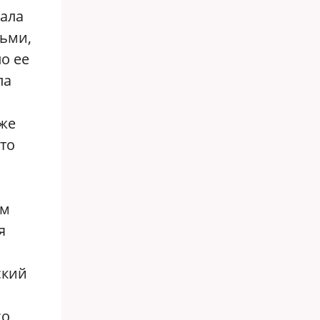
вала
тьми,
о ее
па
же
то
им
я
ский
со