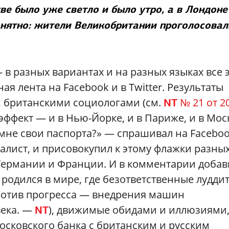
кве было уже светло и было утро, а в Лондоне
понятно: жители Великобритании проголосовал
— в разных вариантах и на разных языках все 
 лента на Facebook и в Twitter. Результаты
, британскими социологами (см.
№ 21 от 2
NT
фект — и в Нью-Йорке, и в Париже, и в Мос
 мне свои паспорта?» — спрашивал на Facebo
алист, и присовокупил к этому флажки разны
 Германии и Франции. И в комментарии добав
 родился в мире, где безответственные лудди
ротив прогресса — внедрения машин
века. —
), движимые обидами и иллюзиями
NT
осковского банка с британским и русским