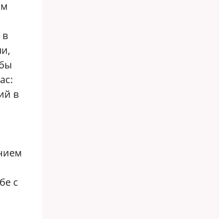
ым
 в
ли,
 бы
ас:
ий в
ением
бе с