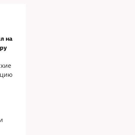
л на
еру
ские
кцию
и