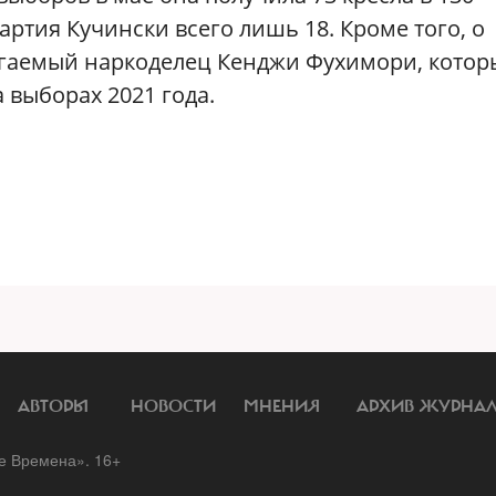
ртия Кучински всего лишь 18. Кроме того, о
агаемый наркоделец Кенджи Фухимори, котор
 выборах 2021 года.
АВТОРЫ
НОВОСТИ
МНЕНИЯ
АРХИВ ЖУРНА
 Времена». 16+