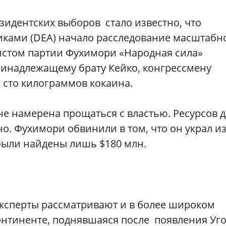
езидентских выборов стало известно, что
иками (DEA) начало расследование масштабн
истом партии Фухимори «Народная сила»
ринадлежащему брату Кейко, конгрессмену
сто килограммов кокаина.
е намерена прощаться с властью. Ресурсов д
о. Фухимори обвинили в том, что он украл и
ор были найдены лишь $180 млн.
эксперты рассматривают и в более широком
континенте, поднявшаяся после появления Уг