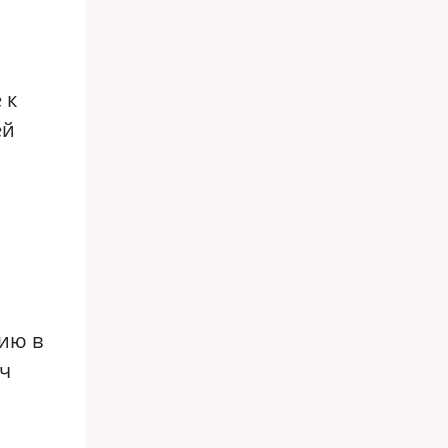
 к
ей
ию в
ч