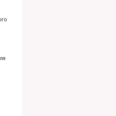
ого
ля
з
о