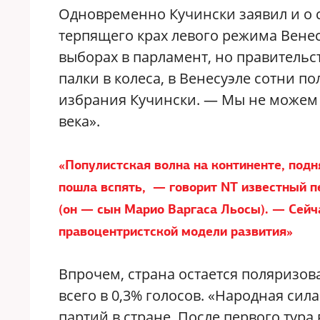
Одновременно Кучински заявил и о
терпящего крах левого режима Венес
выборах в парламент, но правительс
палки в колеса, в Венесуэле сотни п
избрания Кучински. — Мы не можем 
века».
«Популистская волна на континенте, подн
пошла вспять, — говорит NT известный п
(он — сын Марио Варгаса Льосы). — Сейч
правоцентристской модели развития»
Впрочем, страна остается поляризов
всего в 0,3% голосов. «Народная си
партий в стране. После первого тура 