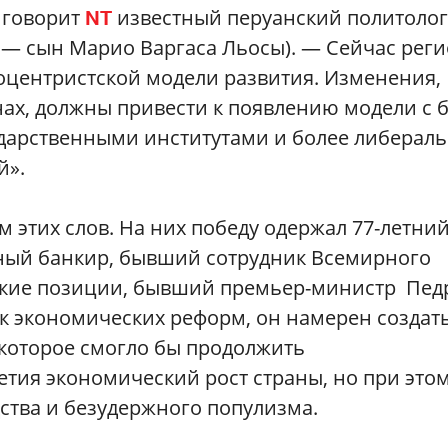
— говорит
известный перуанский политолог
NT
 — сын Марио Варгаса Льосы). — Сейчас рег
оцентристской модели развития. Изменения,
анах, должны привести к появлению модели с 
дарственными институтами и более либерал
й».
 этих слов. На них победу одержал 77-летни
ный банкир, бывший сотрудник Всемирного
кие позиции, бывший премьер-министр Пед
к экономических реформ, он намерен создат
которое смогло бы продолжить
тия экономический рост страны, но при это
дства и безудержного популизма.