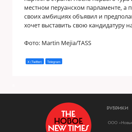
местном перуанском парламенте, а па
своих амбициях объявил и предпол
хочет выставить свою кандидатуру на
Фото:
Martin Mejia/TASS
X (Twitter)
Telegram
a
РУБРИКИ
ООО «Новые