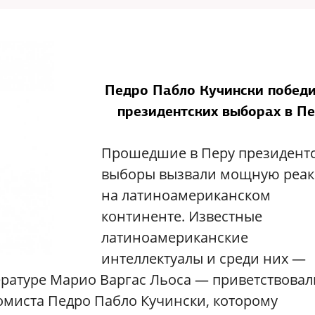
Педро Пабло Кучински победи
президентских выборах в П
Прошедшие в Перу президент
выборы вызвали мощную реа
на латиноамериканском
континенте. Известные
латиноамериканские
интеллектуалы и среди них —
ературе Марио Варгас Льоса — приветствовал
омиста Педро Пабло Кучински, которому