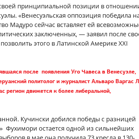
 своей принципиальной позиции в отношени
уэлы. «Венесуэльская оппозиция победила н
тво Мадуро сейчас вставляет ей всевозможны
олитических заключенных, — заявил после сво
позволить этого в Латинской Америке XXI
явшаяся после появления Уго Чавеса в Венесуэле,
еруанский политолог и журналист Альваро Варгас 
ас регион движется к более либеральной,
анной. Кучински добился победы с разницей
ла» Фухимори остается одной из сильнейших
выборов в мае она получила 73 кресла в 130-