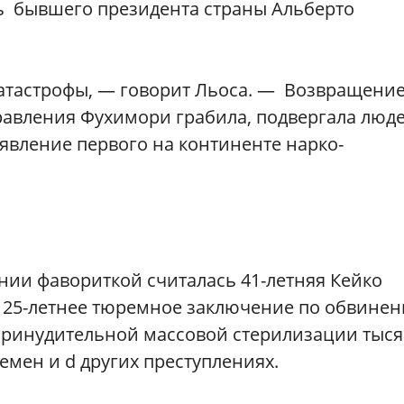
ь бывшего президента страны Альберто
катастрофы, — говорит Льоса. — Возвращение
правления Фухимори грабила, подвергала люд
оявление первого на континенте нарко-
нии фавориткой считалась 41-летняя Кейко
т 25-летнее тюремное заключение по обвинен
принудительной массовой стерилизации тыся
емен и d других преступлениях.