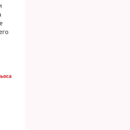
и
а
е
его
Льоса