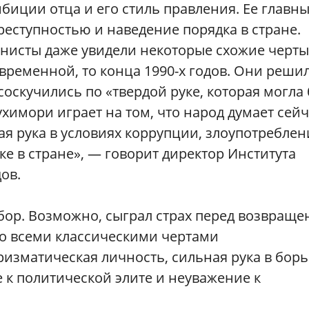
биции отца и его стиль правления. Ее главн
еступностью и наведение порядка в стране.
нисты даже увидели некоторые схожие черты
овременной, то конца 1990-х годов. Они реши
 соскучились по «твердой руке, которая могла
ухимори играет на том, что народ думает сейч
ая рука в условиях коррупции, злоупотреблен
 в стране», — говорит директор Института
ов.
бор. Возможно, сыграл страх перед возвращ
со всеми классическими чертами
изматическая личность, сильная рука в борь
 к политической элите и неуважение к