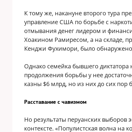
К тому же, накануне второго тура пр
управление США по борьбе с наркот
отмывания денег лидером и финанс
Хоакином Рамиресом, а на складе, п
Кенджи Фухимори, было обнаружено 
Однако семейка бывшего диктатора н
продолжения борьбы у нее достаточн
казны $6 млрд, но из них до сих п
Расставание с чавизмом
Но результаты перуанских выборов 
контексте. «Популистская волна на 