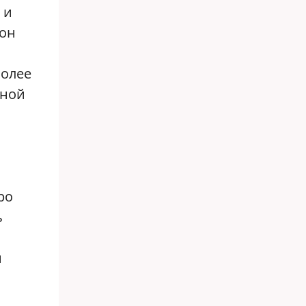
 и
ион
более
ьной
й
ро
ь
м