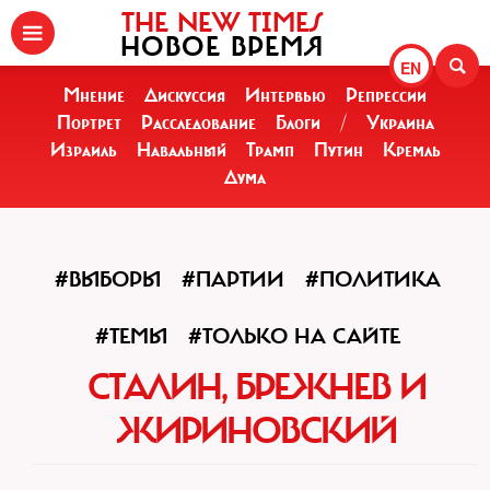
THE NEW TIMES
НОВОЕ ВРЕМЯ
EN
Мнение
Дискуссия
Интервью
Репрессии
Портрет
Расследование
Блоги
/
Украина
Израиль
Навальный
Трамп
Путин
Кремль
Дума
#ВЫБОРЫ
#ПАРТИИ
#ПОЛИТИКА
#ТЕМЫ
#ТОЛЬКО НА САЙТЕ
СТАЛИН, БРЕЖНЕВ И
ЖИРИНОВСКИЙ