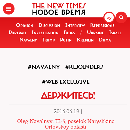
THE NEW TIMES
НОВОЕ ВРЕМЯ
РУ
Opinion
Discussion
Interview
Repressions
Portrait
Investigation
Blogs
/
Ukraine
Israel
Navalny
Trump
Putin
Kremlin
Duma
#NAVALNY
#REJOINDERS
#WEB EXCLUSIVE
ДЕРЖИТЕСЬ!
2016.06.19 |
Oleg Navalnyy, IK-5, poselok Naryshkino
Orlovskoy oblasti