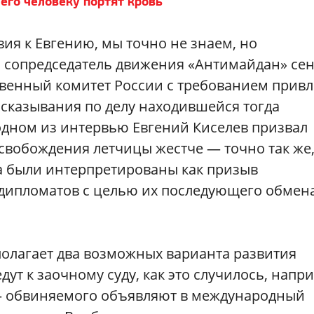
его человеку портят кровь
вия к Евгению, мы точно не знаем, но
а сопредседатель движения «Антимайдан» се
твенный комитет России с требованием прив
высказывания по делу находившейся тогда
одном из интервью Евгений Киселев призвал
освобождения летчицы жестче — точно так же,
та были интерпретированы как призыв
 дипломатов с целью их последующего обмен
олагает два возможных варианта развития
дут к заочному суду, как это случилось, напр
 — обвиняемого объявляют в международный