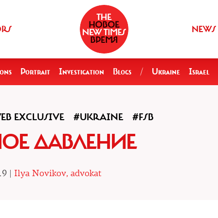
ORS
NEWS
ions
Portrait
Investigation
Blogs
/
Ukraine
Israel
EB EXCLUSIVE
#UKRAINE
#FSB
ОЕ ДАВЛЕНИЕ
19 |
Ilya Novikov, advokat