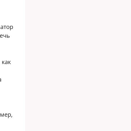
натор
лечь
 как
а
имер,