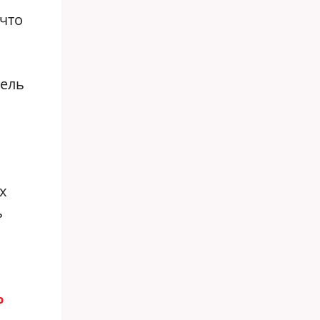
что
тель
х
ь
о