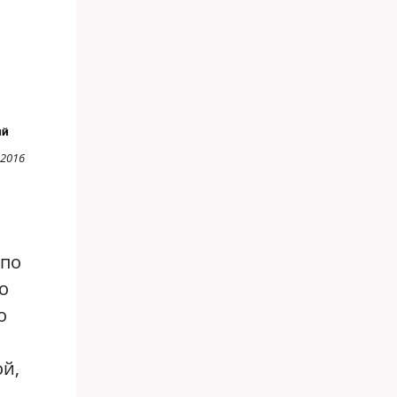
ий
 2016
(по
о
о
ой,