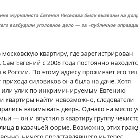
ине журналиста Евгения Киселева были вызваны на доп
щего возбудили уголовное дело — за «публичное оправда
 московскую квартиру, где зарегистрирован
 Сам Евгений с 2008 года постоянно находит
л в России. По этому адресу проживает его те
 прихода силовиков она была на даче. Хотя
тв или улик по инкриминируемым Евгению
и квартиры найти невозможно, следователи
рались взламывать дверь. Однако на место у
ьи — он и впустил в квартиру группу чекисто
лица в казачьей форме. Возможно, этих граж
ственно, ничего представлявшего интерес