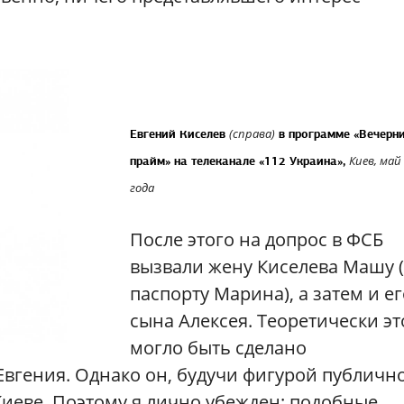
(справа)
Евгений Киселев
в программе «Вечерн
Киев, май
прайм» на телеканале «112 Украина»,
года
После этого на допрос в ФСБ
вызвали жену Киселева Машу 
паспорту Марина), а затем и ег
сына Алексея. Теоретически эт
могло быть сделано
вгения. Однако он, будучи фигурой публичн
 Киеве. Поэтому я лично убежден: подобные