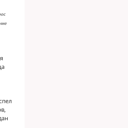
рос
ние
ся
ща
спел
в,
дан