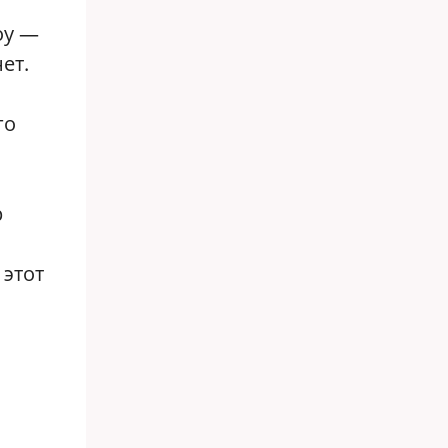
оу —
ет.
го
р
 этот