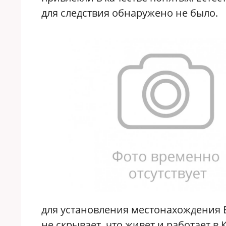
для следствия обнаружено не было.
для установления местонахождения Е
не скрывает, что живет и работает в