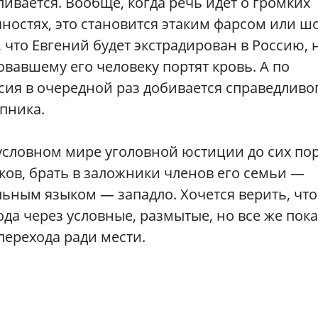
ивается. Вообще, когда речь идет о громких
ностях, это становится этаким фарсом или ш
что Евгений будет экстрадирован в Россию, н
овавшему его человеку портят кровь. А по
сия в очередной раз добивается справедливо
пника.
условном мире уголовной юстиции до сих по
иков, брать в заложники членов его семьи —
ным языком — западло. Хочется верить, что
да через условные, размытые, но все же пока
ерехода ради мести.