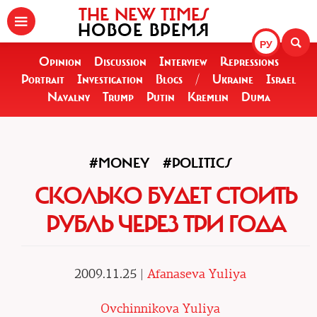
THE NEW TIMES
НОВОЕ ВРЕМЯ
РУ
Opinion
Discussion
Interview
Repressions
Portrait
Investigation
Blogs
/
Ukraine
Israel
Navalny
Trump
Putin
Kremlin
Duma
#MONEY
#POLITICS
СКОЛЬКО БУДЕТ СТОИТЬ
РУБЛЬ ЧЕРЕЗ ТРИ ГОДА
2009.11.25 |
Afanaseva Yuliya
Ovchinnikova Yuliya