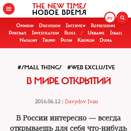
THE NEW TIMES
НОВОЕ ВРЕМЯ
РУ
Opinion
Discussion
Interview
Repressions
Portrait
Investigation
Blogs
/
Ukraine
Israel
Navalny
Trump
Putin
Kremlin
Duma
#SMALL THINGS
#WEB EXCLUSIVE
В МИРЕ ОТКРЫТИЙ
2016.06.12 |
Davydov Ivan
В России интересно — всегда
открываешь для себя что-нибудь