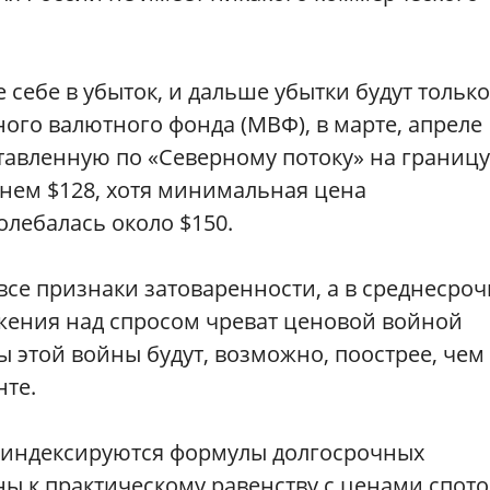
е себе в убыток, и дальше убытки будут только
го валютного фонда (МВФ), в марте, апреле
ставленную по «Северному потоку» на границу
днем $128, хотя минимальная цена
олебалась около $150.
се признаки затоваренности, а в среднесро
жения над спросом чреват ценовой войной
ы этой войны будут, возможно, поострее, чем
те.
й индексируются формулы долгосрочных
ны к практическому равенству с ценами спот