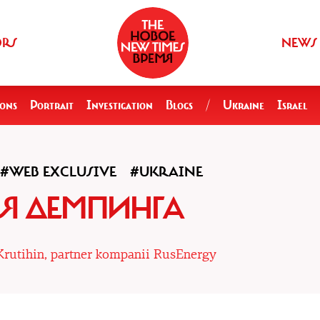
ORS
NEWS
ions
Portrait
Investigation
Blogs
/
Ukraine
Israel
#WEB EXCLUSIVE
#UKRAINE
Я ДЕМПИНГА
Krutihin, partner kompanii RusEnergy