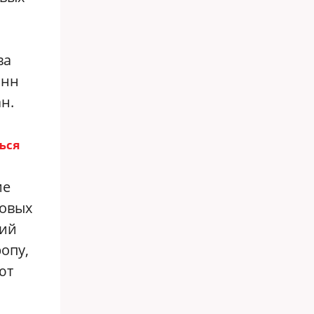
ва
онн
н.
ься
ие
новых
кий
ропу,
ют