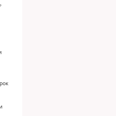
о
и
рок
и