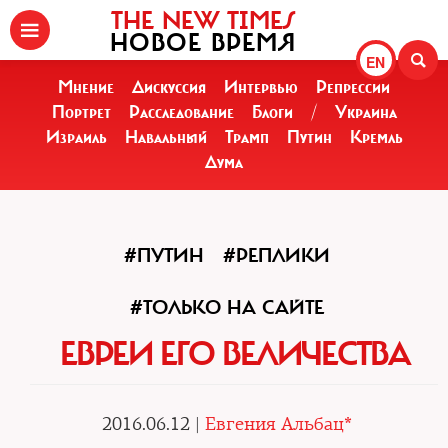
THE NEW TIMES
НОВОЕ ВРЕМЯ
EN
Мнение
Дискуссия
Интервью
Репрессии
Портрет
Расследование
Блоги
/
Украина
Израиль
Навальный
Трамп
Путин
Кремль
Дума
#ПУТИН
#РЕПЛИКИ
#ТОЛЬКО НА САЙТЕ
ЕВРЕИ ЕГО ВЕЛИЧЕСТВА
2016.06.12 |
Евгения Альбац*