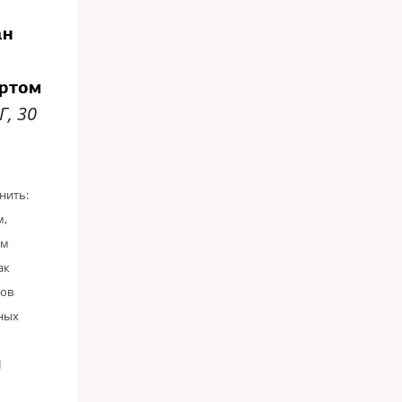
ан
ортом
Г, 30
нить:
м,
ом
ак
ков
ных
ы