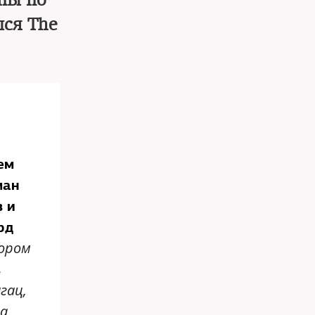
пы по
лся The
ем
ман
 и
рд
тором
в
гац,
да