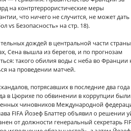
лрд на контртеррористические меры
нтии, что ничего не случится, не может дать
л vs Безопасность» на стр. 18).
тельных дождей в центральной части страны
ах, Сена вышла из берегов, и по прогнозам
ться: такого обилия воды с неба во Франции 
ться на проведении матчей.
андалов, потрясавших в последние два года
ода в Цюрихе по обвинении в коррупции были
ленных чиновников Международной федерац
 глава FIFA Йозеф Блаттер объявил о решении у
ранен от должности генеральный секретарь FI
ое исполнение обязанностей», а затем Йозеф