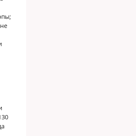
опы;
 не
и
и
130
да