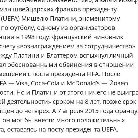
2 млн швейцарских франков президенту
 (UEFA) Мишелю Платини, знаменитому
по футболу, одному из организаторов
нции в 1998 году: французский чиновник
счету «вознаграждением за сотрудничество»
е между Платини и Блаттером вспыхнул личный
итал обоснованными обвинения в отношении
смещения с поста президента FIFA. После
A — Visa, Coca-Cola и McDonald’s — Йозеф
ости. Но и Платини от этого ничего не выигра
й деятельности» сроком на 8 лет, позже срок
ен до четырех. А 7 апреля 2015 года францу
 и он мог бы внести много положительных
, оставаясь на посту президента UEFA.