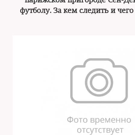
парижском пригороде Сен-Ден
футболу. За кем следить и чег