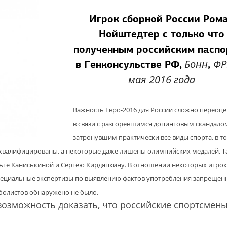
Игрок сборной России Ром
Нойштедтер с только что
полученным российским пасп
Бонн
ФР
в Генконсульстве РФ,
,
мая 2016 года
Важность Евро-2016 для России сложно переоце
в связи с разгоревшимся допинговым скандало
затронувшим практически все виды спорта, в т
сквалифицированы, а некоторые даже лишены олимпийских медалей. Т
ьге Каниськиной и Сергею Кирдяпкину. В отношении некоторых игро
пециальные экспертизы по выявлению фактов употребления запрещен
тболистов обнаружено не было.
возможность доказать, что российские спортсмен