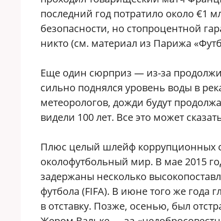
последний год потратило около €1 м
безопасности, но стопроцентной гара
никто (см. материал из Парижа «Футбо
Еще один сюрприз — из-за продолжи
сильно поднялся уровень воды в рек
метеорологов, дожди будут продолжа
видели 100 лет. Все это может сказа
Плюс целый шлейф коррупционных ск
околофутбольный мир. В мае 2015 г
задержаны несколько высокопостав
футбола (FIFA). В июне того же года
в отставку. Позже, осенью, был отст
Жером Вальке — за «недобросовестн