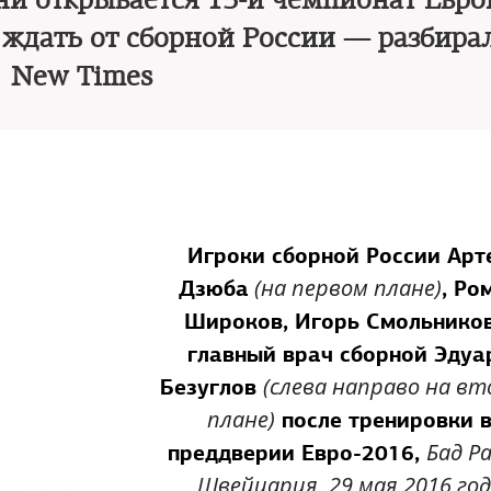
и открывается 15-й чемпионат Евро
о ждать от сборной России — разбира
New Times
Игроки сборной России Арт
(на первом плане)
Дзюба
, Ро
Широков, Игорь Смольников
главный врач сборной Эдуа
(слева направо на в
Безуглов
плане)
после тренировки 
Бад Ра
преддверии Евро-2016,
Швейцария, 29 мая 2016 го