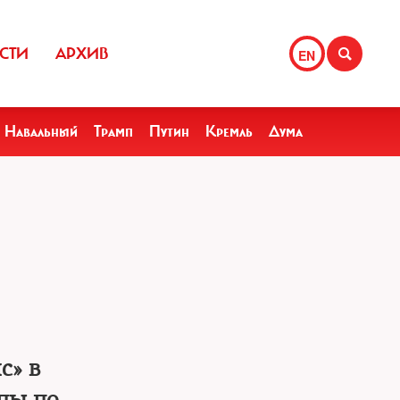
СТИ
АРХИВ
EN
Навальный
Трамп
Путин
Кремль
Дума
с» в