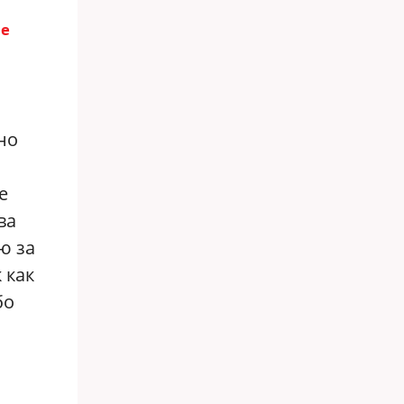
ые
но
е
ва
ю за
 как
бо