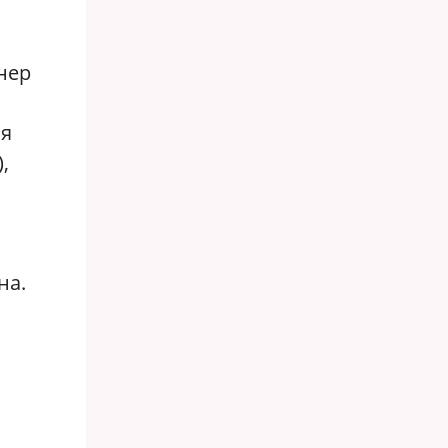
нер
ня
,
на.