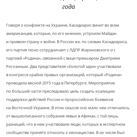
года
Говоря о конфликте на Украине, Касидиарис винит во всем
американцев, которые, по его мнению,
устроили Майдан
и привели страну к войне. В России же, по словам Касидиариса,
его партия тесно сотрудничает с ЛДПР Жириновского и с
партией «Родина», связанной с вице-премьером Дмитрием
Рогозиным. Два представителя «Золотой зари» участвовали
в конгрессе крайне правых организаций, который «Родина»
проводила весной 2015 года в Петербурге. Мероприятие
по большей части преследовало цель создать коалицию
поддержки действий России и пророссийских боевиков
на Восточной Украине. В этом смысле оно мало чем отличалось
от вышеописанного собрания левых в Афинах, с той лишь
разницей, что в нем участвовали люди, которых в экспертном
сообществе принято относить к неонацистам. В их числе был