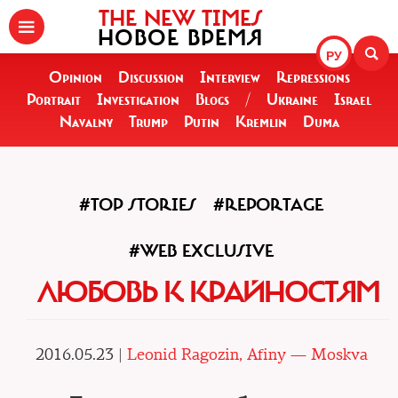
THE NEW TIMES
НОВОЕ ВРЕМЯ
РУ
Opinion
Discussion
Interview
Repressions
Portrait
Investigation
Blogs
/
Ukraine
Israel
Navalny
Trump
Putin
Kremlin
Duma
#TOP STORIES
#REPORTAGE
#WEB EXCLUSIVE
ЛЮБОВЬ К КРАЙНОСТЯМ
2016.05.23 |
Leonid Ragozin, Afiny — Moskva