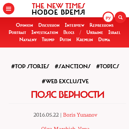
THE NEW TIMES
НОВОЕ ВРЕМЯ
РУ
Opinion
Discussion
Interview
Repressions
Portrait
Investigation
Blogs
/
Ukraine
Israel
Navalny
Trump
Putin
Kremlin
Duma
#TOP STORIES
#SANCTIONS
#TOPICS
#WEB EXCLUSIVE
ПОЯС ВЕРНОСТИ
2016.05.22 |
Boris Yunanov