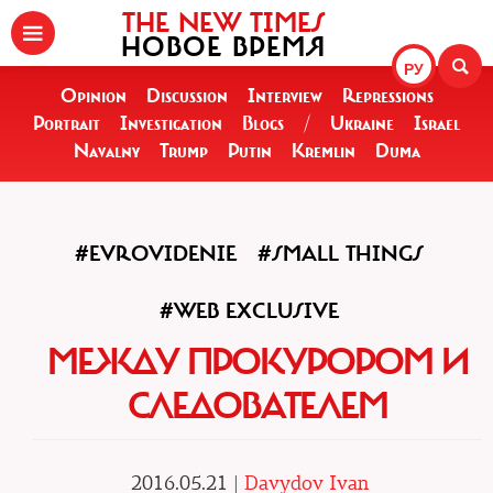
THE NEW TIMES
НОВОЕ ВРЕМЯ
РУ
Opinion
Discussion
Interview
Repressions
Portrait
Investigation
Blogs
/
Ukraine
Israel
Navalny
Trump
Putin
Kremlin
Duma
#EVROVIDENIE
#SMALL THINGS
#WEB EXCLUSIVE
МЕЖДУ ПРОКУРОРОМ И
СЛЕДОВАТЕЛЕМ
2016.05.21 |
Davydov Ivan