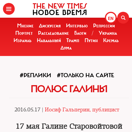
THE NEW TIMES
НОВОЕ ВРЕМЯ
EN
Мнение
Дискуссия
Интервью
Репрессии
Портрет
Расследование
Блоги
/
Украина
Израиль
Навальный
Трамп
Путин
Кремль
Дума
#РЕПЛИКИ
#ТОЛЬКО НА САЙТЕ
ПОЛЮС ГАЛИНЫ
2016.05.17 |
Иосиф Гальперин, публицист
17 мая Галине Старовойтовой