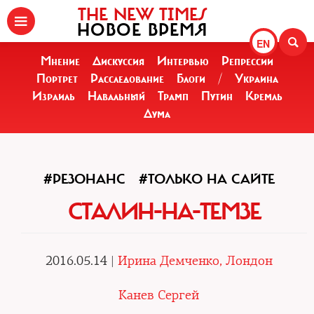
THE NEW TIMES
НОВОЕ ВРЕМЯ
EN
Мнение
Дискуссия
Интервью
Репрессии
Портрет
Расследование
Блоги
/
Украина
Израиль
Навальный
Трамп
Путин
Кремль
Дума
#РЕЗОНАНС
#ТОЛЬКО НА САЙТЕ
СТАЛИН-НА-ТЕМЗЕ
2016.05.14 |
Ирина Демченко, Лондон
Канев Сергей