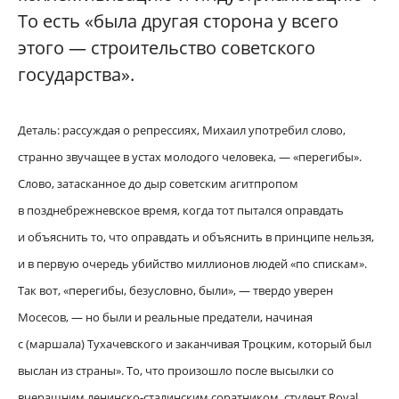
То есть «была другая сторона у всего
этого — строительство советского
государства».
Деталь: рассуждая о репрессиях, Михаил употребил слово,
странно звучащее в устах молодого человека, — «перегибы».
Слово, затасканное до дыр советским агитпропом
в позднебрежневское время, когда тот пытался оправдать
и объяснить то, что оправдать и объяснить в принципе нельзя,
и в первую очередь убийство миллионов людей «по спискам».
Так вот, «перегибы, безусловно, были», — твердо уверен
Мосесов, — но были и реальные предатели, начиная
с (маршала) Тухачевского и заканчивая Троцким, который был
выслан из страны». То, что произошло после высылки со
вчерашним ленинско-сталинским соратником, студент Royal