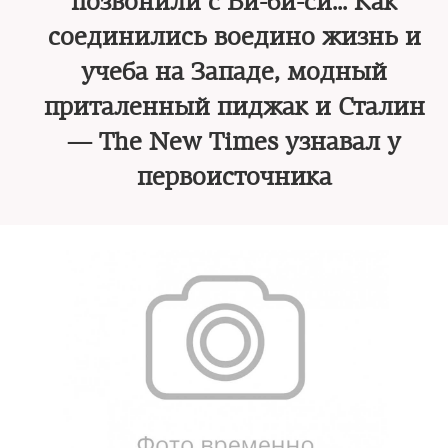
позвонили с Би-би-си… Как
соединились воедино жизнь и
учеба на Западе, модный
приталенный пиджак и Сталин
— The New Times узнaвал у
первоисточника