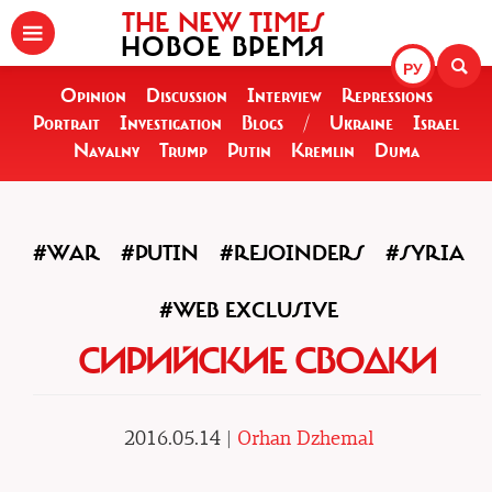
THE NEW TIMES
НОВОЕ ВРЕМЯ
РУ
Opinion
Discussion
Interview
Repressions
Portrait
Investigation
Blogs
/
Ukraine
Israel
Navalny
Trump
Putin
Kremlin
Duma
#WAR
#PUTIN
#REJOINDERS
#SYRIA
#WEB EXCLUSIVE
СИРИЙСКИЕ СВОДКИ
2016.05.14 |
Orhan Dzhemal