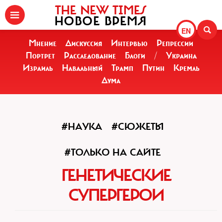
THE NEW TIMES
НОВОЕ ВРЕМЯ
EN
Мнение
Дискуссия
Интервью
Репрессии
Портрет
Расследование
Блоги
/
Украина
Израиль
Навальный
Трамп
Путин
Кремль
Дума
#НАУКА
#СЮЖЕТЫ
#ТОЛЬКО НА САЙТЕ
ГЕНЕТИЧЕСКИЕ
СУПЕРГЕРОИ