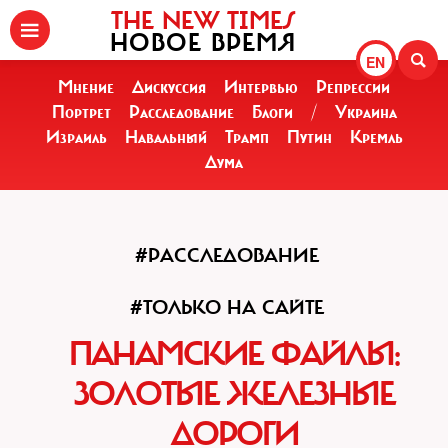
THE NEW TIMES
НОВОЕ ВРЕМЯ
EN
Мнение
Дискуссия
Интервью
Репрессии
Портрет
Расследование
Блоги
/
Украина
Израиль
Навальный
Трамп
Путин
Кремль
Дума
#РАССЛЕДОВАНИЕ
#ТОЛЬКО НА САЙТЕ
ПАНАМСКИЕ ФАЙЛЫ:
ЗОЛОТЫЕ ЖЕЛЕЗНЫЕ
ДОРОГИ