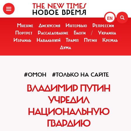
THE NEW TIMES
НОВОЕ ВРЕМЯ
EN
Мнение
Дискуссия
Интервью
Репрессии
Портрет
Расследование
Блоги
/
Украина
Израиль
Навальный
Трамп
Путин
Кремль
Дума
#ОМОН
#ТОЛЬКО НА САЙТЕ
ВЛАДИМИР ПУТИН
УЧРЕДИЛ
НАЦИОНАЛЬНУЮ
ГВАРДИЮ