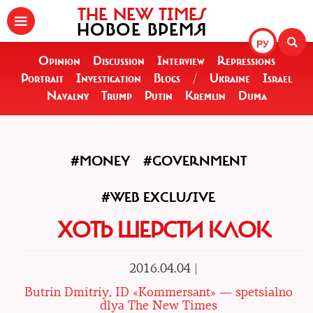
THE NEW TIMES
НОВОЕ ВРЕМЯ
РУ
Opinion
Discussion
Interview
Repressions
Portrait
Investigation
Blogs
/
Ukraine
Israel
Navalny
Trump
Putin
Kremlin
Duma
#MONEY
#GOVERNMENT
#WEB EXCLUSIVE
ХОТЬ ШЕРСТИ КЛОК
2016.04.04 |
Butrin Dmitriy, ID «Kommersant» — spetsialno
dlya The New Times