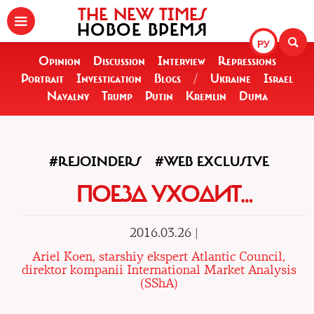
THE NEW TIMES
НОВОЕ ВРЕМЯ
РУ
Opinion
Discussion
Interview
Repressions
Portrait
Investigation
Blogs
/
Ukraine
Israel
Navalny
Trump
Putin
Kremlin
Duma
#REJOINDERS
#WEB EXCLUSIVE
ПОЕЗД УХОДИТ…
2016.03.26 |
Ariel Koen, starshiy ekspert Atlantic Council,
direktor kompanii International Market Analysis
(SShA)