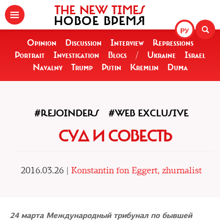
THE NEW TIMES
НОВОЕ ВРЕМЯ
РУ
Opinion
Discussion
Interview
Repressions
Portrait
Investigation
Blogs
/
Ukraine
Israel
Navalny
Trump
Putin
Kremlin
Duma
#REJOINDERS
#WEB EXCLUSIVE
СУД И СОВЕСТЬ
2016.03.26 |
Konstantin fon Eggert, zhurnalist
24 марта Международный трибунал по бывшей