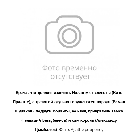
Врача, что должен излечить Иоланту от слепоты (Вито
Прианте), с тревогой слушают оруженосец короля (Роман
Шулаков), подруги Иоланты, ее няня, привратник замка
(Геннадий Беззубенков) и сам король (Александр
Ф
о
то: Agathe poupeney
Цымбалюк).