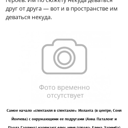
друг от друга — вот и в пространстве им
деваться некуда.
Самое начало «спектакля в спектакле»: Иоланта (
в центре;
Соня
Йончева) с окружающими ее подругами (Анна Паталонг и
Паола Гардина) наряжают елку; няня (
справа;
Елена Заремба)