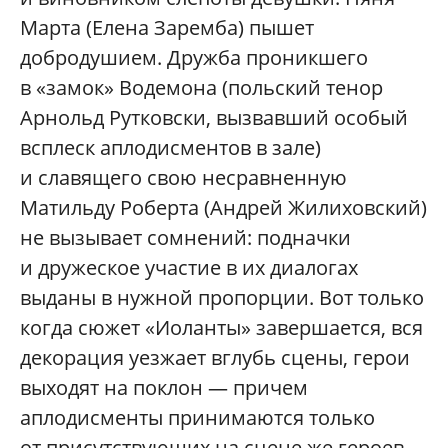
Марта (Елена Заремба) пышет
добродушием. Дружба проникшего
в «замок» Водемона (польский тенор
Арнольд Рутковски, вызвавший особый
всплеск аплодисментов в зале)
и славящего свою несравненную
Матильду Роберта (Андрей Жилиховский)
не вызывает сомнений: подначки
и дружеское участие в их диалогах
выданы в нужной пропорции. Вот только
когда сюжет «Иоланты» завершается, вся
декорация уезжает вглубь сцены, герои
выходят на поклон — причем
аплодисменты принимаются только
от присутствующих на сцене же героев-