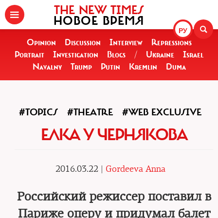
THE NEW TIMES
НОВОЕ ВРЕМЯ
РУ
Opinion
Discussion
Interview
Repressions
Portrait
Investigation
Blogs
/
Ukraine
Israel
Navalny
Trump
Putin
Kremlin
Duma
#TOPICS
#THEATRE
#WEB EXCLUSIVE
ЕЛКА У ЧЕРНЯКОВА
2016.03.22 |
Gordeeva Anna
Российский режиссер поставил в
Париже оперу и придумал балет