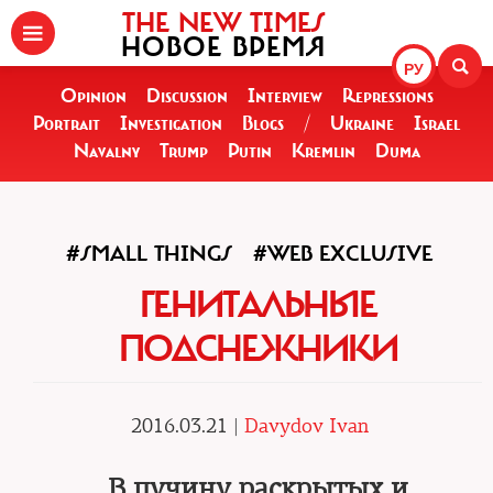
THE NEW TIMES
НОВОЕ ВРЕМЯ
РУ
Opinion
Discussion
Interview
Repressions
Portrait
Investigation
Blogs
/
Ukraine
Israel
Navalny
Trump
Putin
Kremlin
Duma
#SMALL THINGS
#WEB EXCLUSIVE
ГЕНИТАЛЬНЫЕ
ПОДСНЕЖНИКИ
2016.03.21 |
Davydov Ivan
В пучину раскрытых и