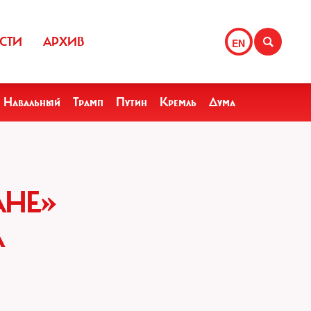
СТИ
АРХИВ
EN
Навальный
Трамп
Путин
Кремль
Дума
АНЕ»
А