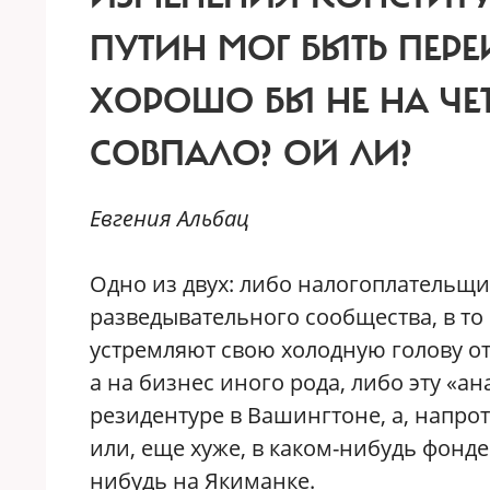
ПУТИН МОГ БЫТЬ ПЕРЕ
ХОРОШО БЫ НЕ НА ЧЕТЫ
СОВПАЛО? ОЙ ЛИ?
Евгения Альбац
О
дно из двух: либо налогоплательщ
разведывательного сообщества, в то
устремляют свою холодную голову о
а на бизнес иного рода, либо эту «ан
резидентуре в Вашингтоне, а, напро
или, еще хуже, в каком-нибудь фонд
нибудь на Якиманке.