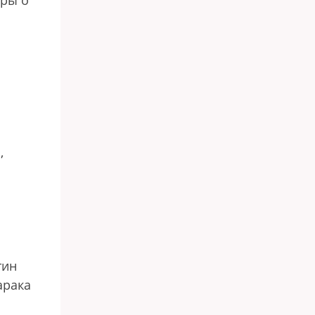
оры о
,
тин
арака