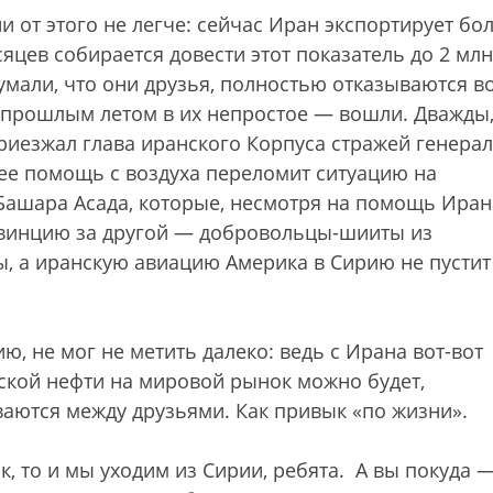
и от этого не легче: сейчас Иран экспортирует бо
есяцев собирается довести этот показатель до 2 млн
думали, что они друзья, полностью отказываются в
 прошлым летом в их непростое — вошли. Дважды
риезжал глава иранского Корпуса стражей генерал
 ее помощь с воздуха переломит ситуацию на
Башара Асада, которые, несмотря на помощь Иран
овинцию за другой — добровольцы-шииты из
ы, а иранскую авиацию Америка в Сирию не пустит
, не мог не метить далеко: ведь с Ирана вот-вот
нской нефти на мировой рынок можно будет,
ваются между друзьями. Как привык «по жизни».
ак, то и мы уходим из Сирии, ребята. А вы покуда 