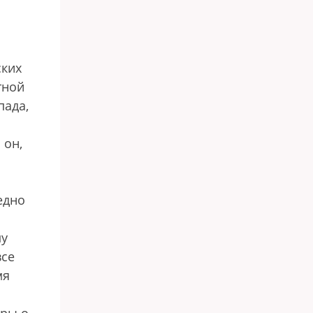
ских
тной
пада,
 он,
едно
му
все
мя