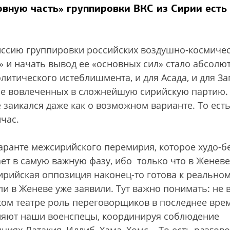
овную часть» группировки ВКС из Сирии есть
ссию группировки российских воздушно-космиче
» и начать вывод ее «основных сил» стало абсолю
итического истеблишмента, и для Асада, и для За
аче вовлеченных в сложнейшую сирийскую партию.
 заикался даже как о возможном варианте. То есть
час.
 гаранте межсирийского перемирия, которое худо-б
ает в самую важную фазу, ибо только что в Женеве
ирийская оппозиция наконец-то готова к реально
ли в Женеве уже заявили. Тут важно понимать: не 
ком театре роль переговорщиков в последнее вре
лняют наши военспецы, координируя соблюдение