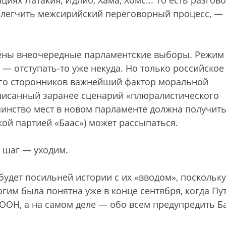
ях Латакия, Идлиб, Хама, Хомс... То есть разгов
облегчить межсирийский переговорный процесс, —
лены внеочередные парламентские выборы. Режим
и — отступать-то уже некуда. Но только российское
 его сторонников важнейший фактор моральной
писанный заранее сценарий «плюралистического
шинство мест в новом парламенте должна получить
кой партией «Баас») может рассыпаться.
 шаг — уходим.
будет посильней истории с их «вводом», поскольку
гим была понятна уже в конце сентября, когда Пу
 ООН, а на самом деле — обо всем предупредить Б