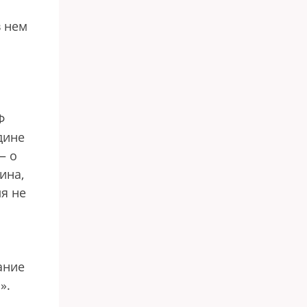
в нем
Ф
дине
— о
ина,
ля не
ание
».