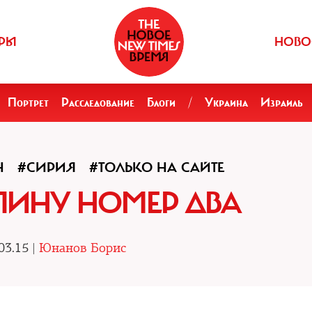
РЫ
НОВО
Портрет
Расследование
Блоги
/
Украина
Израиль
Н
#СИРИЯ
#ТОЛЬКО НА САЙТЕ
СПИНУ НОМЕР ДВА
03.15 |
Юнанов Борис