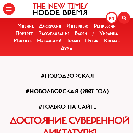
THE NEW TIMES
НОВОЕ ВРЕМЯ
EN
Мнение
Дискуссия
Интервью
Репрессии
Портрет
Расследование
Блоги
/
Украина
Израиль
Навальный
Трамп
Путин
Кремль
Дума
#НОВОДВОРСКАЯ
#НОВОДВОРСКАЯ (2007 ГОД)
#ТОЛЬКО НА САЙТЕ
ДОСТОЯНИЕ СУВЕРЕННОЙ
ДИКТАТУРЫ