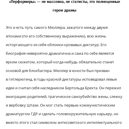
«Перформеры» — не массовка, не статисты, это полноценные
герои драмы
Это и есть путь самого Мюллера, зажатого между двумя
эпохами (по его собственному выражению), всю жизнь
исторгающего из себя обломки кровавых диктатур. Его
биография невероятно драматична и сама по себе является
ярким сюжетом, который когда-нибудь обязательно станет
основой для блокбастера. Мюллер в юности был призван
в гитлерюгенд, в годы красной диктатуры исповедовал левые
идеи и считал себя наследником Бертольда Брехта. Он пережил
эмиграцию родителей, трагическое самоубийство жены, слежку
и вербовку Штази. Он мог стать первым коммунистическим
драматургом ГДР и сделать головокружительную карьеру, но
вместо этого стал символом антисоветского интеллектуального