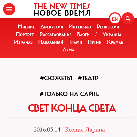
THE NEW TIMES
НОВОЕ ВРЕМЯ
EN
Мнение
Дискуссия
Интервью
Репрессии
Портрет
Расследование
Блоги
/
Украина
Израиль
Навальный
Трамп
Путин
Кремль
Дума
#СЮЖЕТЫ
#ТЕАТР
#ТОЛЬКО НА САЙТЕ
СВЕТ КОНЦА СВЕТА
2016.03.14 |
Ксения Ларина