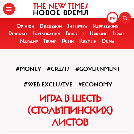
THE NEW TIMES
НОВОЕ ВРЕМЯ
РУ
Opinion
Discussion
Interview
Repressions
Portrait
Investigation
Blogs
/
Ukraine
Israel
Navalny
Trump
Putin
Kremlin
Duma
#MONEY
#CRISIS
#GOVERNMENT
#WEB EXCLUSIVE
#ECONOMY
ИГРА В ШЕСТЬ
(СТОЛЫПИНСКИХ)
ЛИСТОВ