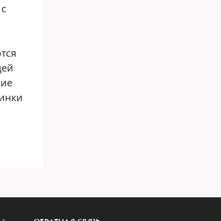
 с
ются
щей
гие
винки