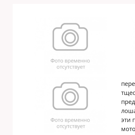
пере
тщес
пред
лоша
эти 
мото