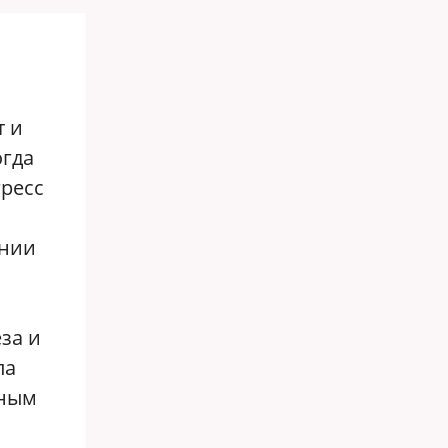
т и
огда
гресс
ении
за и
ла
мным