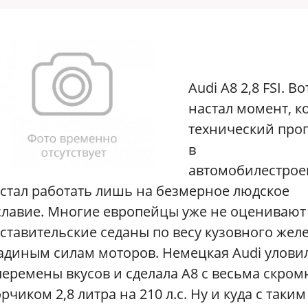
A
udi A8 2,8 FSI. Во
настал момент, к
технический про
в
автомобилестро
стал работать лишь на безмерное людское
лавие. Многие европейцы уже не оценивают
ставительские седаны по весу кузовного желе
диным силам моторов. Немецкая Audi улови
перемены вкусов и сделала А8 с весьма скро
рчиком 2,8 литра на 210 л.с. Ну и куда с таким