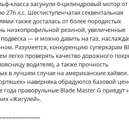
льф-класса засунули 6-цилиндровый мотор от
ю 276 л.с. Шестиступенчатая секвентальная
лями также досталась от более породистых
ень низкопрофильной резиной, увеличенные
 подвеска — и можно давить на газ, наслажда
ом. Разумеется, конкуренцию суперкарам B
 нем легко проверять качество дорожного пок
 поясницу водителя), а также прочность
ых в лучшем случае на американские хайвеи.
портяшек» наверняка обрадуются базовой це
е года праворульные Blade Master G приедут 
них «Жигулей».
............................