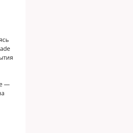
ясь
lade
рытия
не —
на