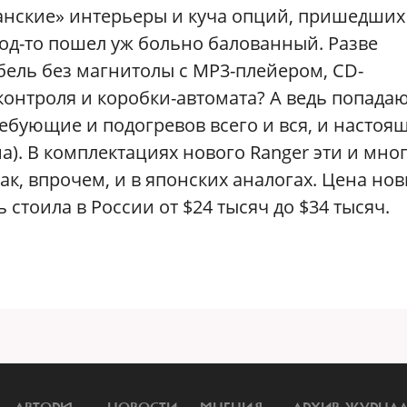
анские» интерьеры и куча опций, пришедших
род-то пошел уж больно балованный. Разве
ель без магнитолы с MP3-плейером, СD-
контроля и коробки-автомата? А ведь попада
ебующие и подогревов всего и вся, и настоя
а). В комплектациях нового Ranger эти и мно
ак, впрочем, и в японских аналогах. Цена но
стоила в России от $24 тысяч до $34 тысяч.