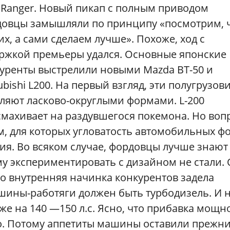
 Ranger. Новый пикап с полным приводом
овцы замышляли по принципу «посмотрим, ч
их, а сами сделаем лучше». Похоже, ход с
ржкой премьеры удался. Основные японские
уренты выстрелили новыми Mazda BT-50 и
ubishi L200. На первый взгляд, эти полугрузов
ляют ласково-округлыми формами. L-200
смахивает на раздувшегося покемона. Но воп
м, для которых угловатость автомобильных ф
ия. Во всяком случае, фордовцы лучше знают
му экспериментировать с дизайном не стали.
то внутренняя начинка конкурентов задела
ашины-работяги должен быть турбодизель. И 
уже на 140 —150 л.с. Ясно, что прибавка мощн
о. Потому аппетиты машины оставили прежн