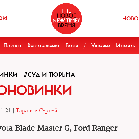
РЫ
НОВО
Портрет
Расследование
Блоги
/
Украина
Израиль
ВИНКИ
#СУД И ТЮРЬМА
ТОНОВИНКИ
1.21 |
Таранов Сергей
yota Blade Master G, Ford Ranger