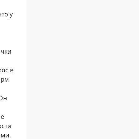
то у
ички
рос в
орм
 Он
не
ости
ими.