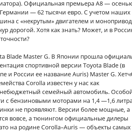
диатора). Официальная премьера А8 — осень
 Германии — 62 тысячи евро. С учетом наших
шина с «некрутым» двигателем и моноприво
ур дорогой. Хотя как знать? Может, и в Росс
аточности?
ta Blade Master G. В Японии прошла официал
ентация спортивной версии Toyota Blade (в
пе и России ее название Auris) Master G. Хетч
емейства Corolla известен у нас как
днебюджетный семейный автомобиль. Особо
и с бензиновыми моторами на 1,4 —1,6 литра
нки не проявляют. Версии более мощные, а
ются вовсе, а тюнингом официальные дилеры
ато на родине Corolla–Auris — объекты самых