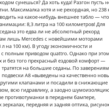
ходом сунешься? Да хоть куда! Разгон пусть н
тни. Максималка хотя и не рекордная, но 238 
ыводить на какое-нибудь внешнее табло — чт
анимации: 8,3 литра на 100 километров! Для
 седана это едва ли не абсолютный рекорд
илам лишь Mercedes с новейшими моторами
6,3 л на 100 км). В угоду экономичности и
 с полным приводом quattro. Однако при это
 и без того прекрасный ездовой комфорт —
 тратятся на большие седаны. По заверениям
и подвески А8 «выведены на качественно нов
другими клапанами и посадили в снижающие
вом, всю гидравлику, а заодно шумоизоляци
е противотуманки в переднем бампере,
зеркалах, передняя и задняя оптика, рисунок