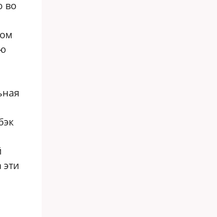
ю во
дом
ию
ьная
бэк
й
 эти