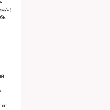
е
км/ч!
обы
м
ый
ю
 из