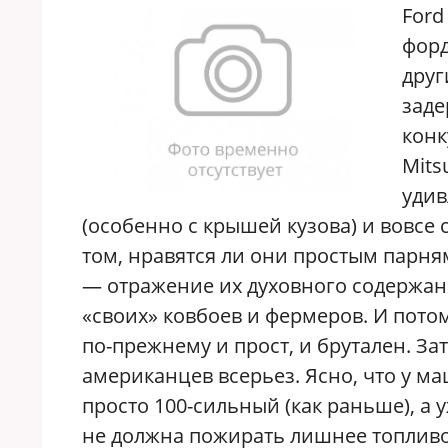
F
ord
форд
друг
заде
конк
Mits
удив
(особенно с крышей кузова) и вовсе 
том, нравятся ли они простым парня
— отражение их духовного содержан
«своих» ковбоев и фермеров. И пото
по-прежнему и прост, и брутален. За
американцев всерьез. Ясно, что у м
просто 100-сильный (как раньше), а 
не должна пожирать лишнее топлив