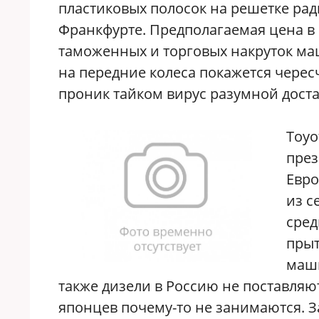
пластиковых полосок на решетке ра
Франкфурте. Предполагаемая цена в
таможенных и торговых накруток ма
на передние колеса покажется чересч
проник тайком вирус разумной дост
T
oyo
през
Евро
из с
сре
прыт
маши
также дизели в Россию не поставля
японцев почему-то не занимаются. З