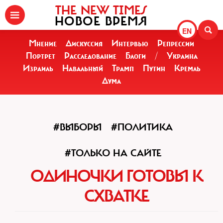
THE NEW TIMES
НОВОЕ ВРЕМЯ
EN
Мнение
Дискуссия
Интервью
Репрессии
Портрет
Расследование
Блоги
/
Украина
Израиль
Навальный
Трамп
Путин
Кремль
Дума
#ВЫБОРЫ
#ПОЛИТИКА
#ТОЛЬКО НА САЙТЕ
ОДИНОЧКИ ГОТОВЫ К
СХВАТКЕ