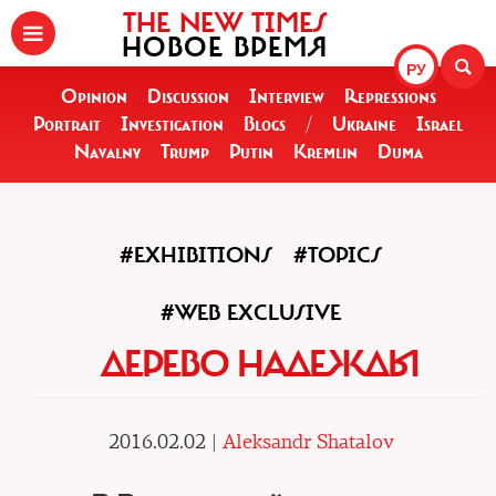
THE NEW TIMES
НОВОЕ ВРЕМЯ
РУ
Opinion
Discussion
Interview
Repressions
Portrait
Investigation
Blogs
/
Ukraine
Israel
Navalny
Trump
Putin
Kremlin
Duma
#EXHIBITIONS
#TOPICS
#WEB EXCLUSIVE
ДЕРЕВО НАДЕЖДЫ
2016.02.02 |
Aleksandr Shatalov