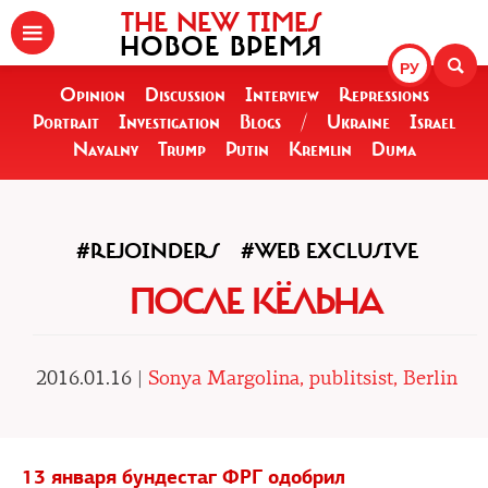
THE NEW TIMES
НОВОЕ ВРЕМЯ
РУ
Opinion
Discussion
Interview
Repressions
Portrait
Investigation
Blogs
/
Ukraine
Israel
Navalny
Trump
Putin
Kremlin
Duma
#REJOINDERS
#WEB EXCLUSIVE
ПОСЛЕ КЁЛЬНА
2016.01.16 |
Sonya Margolina, publitsist, Berlin
13 января бундестаг ФРГ одобрил