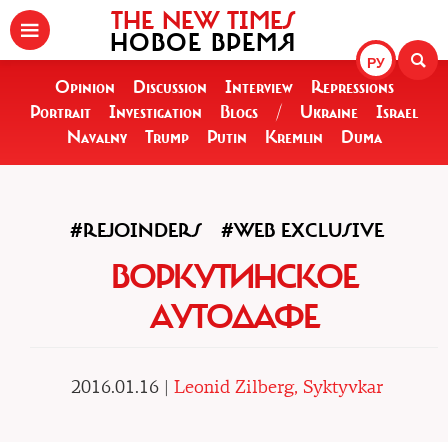
THE NEW TIMES
НОВОЕ ВРЕМЯ
РУ
Opinion
Discussion
Interview
Repressions
Portrait
Investigation
Blogs
/
Ukraine
Israel
Navalny
Trump
Putin
Kremlin
Duma
#REJOINDERS
#WEB EXCLUSIVE
ВОРКУТИНСКОЕ
АУТОДАФЕ
2016.01.16 |
Leonid Zilberg, Syktyvkar