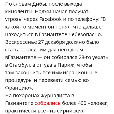
По словам Дибы, после выхода
киноленты Наджи начал получать
угрозы через
Facebook и по телефону: “В
какой
-то момент он понял, что дальше
находиться в Газиантепе небезопасно
.
Воскресенье
27 декабря
должно было
стать последним для него днем
в
Газиантепе —
он собирался 28-го уехать
в Стамбул, а оттуда в Париж, чтобы
там
закончить все иммиграционные
процедуры и перевезти семью во
Францию».
На похоронах журналиста в
Газиантепе
собрались
более 400 человек,
практически все
-
из сирийских