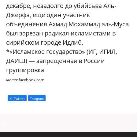
декабре,
незадолго до убийсьва Аль-
Джерфа, е
ще один участник
объединения Ахмад Мохаммад аль-Муса
был зарезан радикал
-исламистами
в
сирийском городе Идлиб.
*«Исламское государство» (ИГ, ИГИЛ,
ДАИШ)
—
запрещенная в России
группировка
Фото:
facebook.com
X (Twitter)
Telegram
a