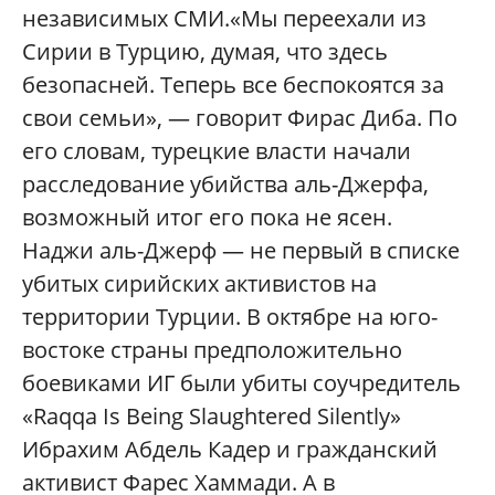
независимых СМИ.
«Мы переехали из
Сирии в Турцию, думая, что здесь
безопасней. Теперь все беспокоятся за
свои семьи»
,
—
говорит
Фирас Диба. По
его словам, турецкие власти начали
расследование убийства аль
-Джерфа,
возможный итог его пока не ясен.
Наджи аль-Джерф —
не первый в списке
убитых сирийских активистов на
территории Турции. В октябре на юго
-
востоке страны предположительно
боевиками ИГ были убиты
соучредитель
«
Raqqa Is Being Slaughtered Silently
»
Ибрахим Абдель Кадер и гражданский
активист Фарес Хаммади. А в