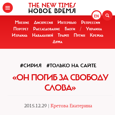
THE NEW TIMES
НОВОЕ ВРЕМЯ
EN
Мнение
Дискуссия
Интервью
Репрессии
Портрет
Расследование
Блоги
/
Украина
Израиль
Навальный
Трамп
Путин
Кремль
Дума
#СИРИЯ
#ТОЛЬКО НА САЙТЕ
«ОН ПОГИБ ЗА СВОБОДУ
СЛОВА»
2015.12.29 |
Кретова Екатерина