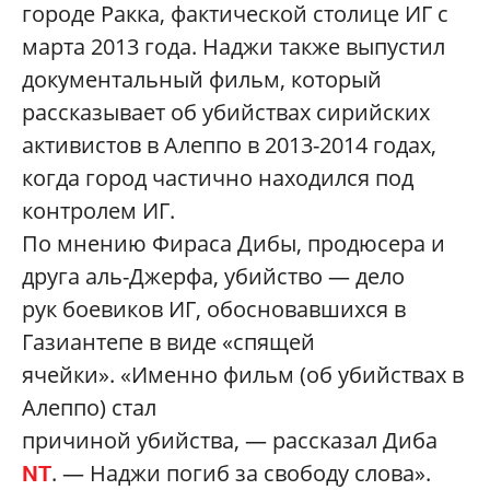
городе Ракка, фактической столице ИГ с
марта 2013 года. Наджи также выпустил
документальный фильм, который
рассказывает об убийствах сирийских
активистов в Алеппо в
2013-2014 годах
,
когда город частично находился под
контролем ИГ
.
По мнению Фираса Дибы, продюсера и
друга аль-Джерфа, убийство —
дело
рук
боевиков ИГ, обосновавшихся в
Газиантепе в виде «спящей
ячейки».
«Именно фильм
(об убийствах в
Алеппо) стал
причиной
убийства,
—
рассказал Диба
.
—
Наджи погиб за свободу слова».
NT