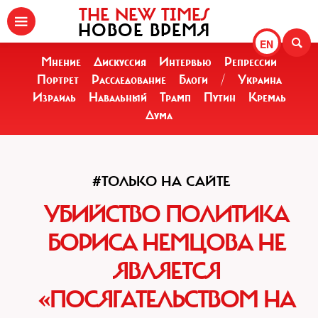
THE NEW TIMES
НОВОЕ ВРЕМЯ
EN
Мнение
Дискуссия
Интервью
Репрессии
Портрет
Расследование
Блоги
/
Украина
Израиль
Навальный
Трамп
Путин
Кремль
Дума
#ТОЛЬКО НА САЙТЕ
УБИЙСТВО ПОЛИТИКА
БОРИСА НЕМЦОВА НЕ
ЯВЛЯЕТСЯ
«ПОСЯГАТЕЛЬСТВОМ НА