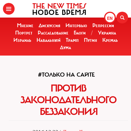
THE NEW TIMES
НОВОЕ ВРЕМЯ
EN
Мнение
Дискуссия
Интервью
Репрессии
Портрет
Расследование
Блоги
/
Украина
Израиль
Навальный
Трамп
Путин
Кремль
Дума
#ТОЛЬКО НА САЙТЕ
ПРОТИВ
ЗАКОНОДАТЕЛЬНОГО
БЕЗЗАКОНИЯ