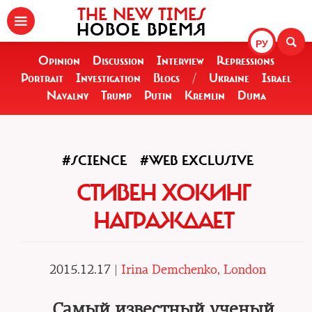
THE NEW TIMES
НОВОЕ ВРЕМЯ
РУ
Opinion
Discussion
Interview
Repressions
Portrait
Investigation
Blogs
/
Ukraine
Israel
Navalny
Trump
Putin
Kremlin
Duma
#SCIENCE
#WEB EXCLUSIVE
СТИВЕН ХОКИНГ
НАГРАЖДАЕТ
2015.12.17 |
Irina Demchenko, London
Самый известный ученый