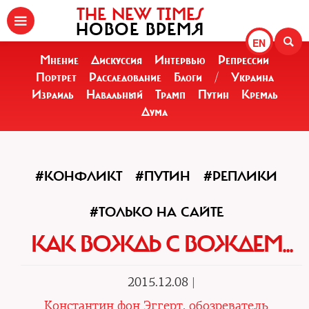
THE NEW TIMES
НОВОЕ ВРЕМЯ
EN
Мнение
Дискуссия
Интервью
Репрессии
Портрет
Расследование
Блоги
/
Украина
Израиль
Навальный
Трамп
Путин
Кремль
Дума
#КОНФЛИКТ
#ПУТИН
#РЕПЛИКИ
#ТОЛЬКО НА САЙТЕ
КАК ВОЖДЬ С ВОЖДЕМ...
2015.12.08 |
Константин фон Эггерт, обозреватель