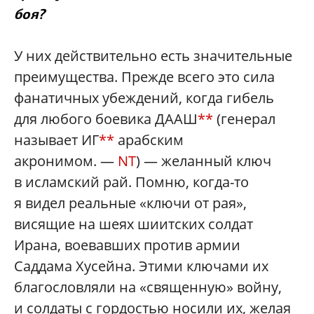
боя?
У них действительно есть значительные
преимущества. Прежде всего это сила
фанатичных убеждений, когда гибель
для любого боевика ДААШ
**
(генерал
называет ИГ
**
арабским
акронимом. —
NT
) — желанный ключ
в исламский рай. Помню, когда-то
я видел реальные «ключи от рая»,
висящие на шеях шиитских солдат
Ирана, воевавших против армии
Саддама Хусейна. Этими ключами их
благословляли на «священную» войну,
и солдаты с гордостью носили их, желая