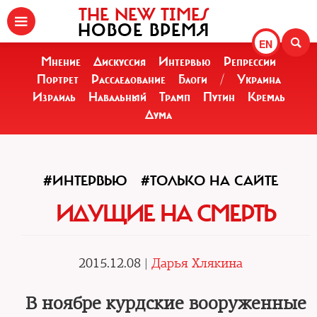
THE NEW TIMES
НОВОЕ ВРЕМЯ
EN
Мнение
Дискуссия
Интервью
Репрессии
Портрет
Расследование
Блоги
/
Украина
Израиль
Навальный
Трамп
Путин
Кремль
Дума
#ИНТЕРВЬЮ
#ТОЛЬКО НА САЙТЕ
ИДУЩИЕ НА СМЕРТЬ
2015.12.08 |
Дарья Хлякина
В ноябре курдские вооруженные